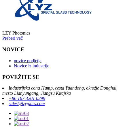
LZY Photonics
Preberi več
NOVICE
novice podjetja
Novice iz industrije
POVEŽITE SE
Industrijska cona Hump, cesta Yuandong, okrožje Donghai,
mesto Lianyungang, Jiangsu Kitajska
+86 167 3201 0299
sales@lzyglass.com