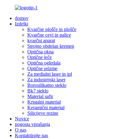
domov
Izdelki
Kvarčne plošče in plošče
Kvarčne cevi in ​​palice
kvarčni aparat
Strojno obdelan kremen
Optična okna
Optične leče
Optična ogledala
Optične prizme
Za medialni laser in ipl
Za industrijski laser
Borosilikatno steklo
Bk7 steklo
Material safir
Kristalni material
Keramični material
Silicijeve rezine
Novice
pogosta vprašanja
O nas
Kontaktirajte nas