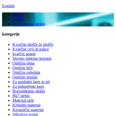
English
domov
Izdelki
Borosilikatno steklo
kategorije
Kvarčne plošče in plošče
Kvarčne cevi in ​​palice
kvarčni aparat
Strojno obdelan kremen
Optična okna
Optične leče
Optična ogledala
Optične prizme
Za medialni laser in ipl
Za industrijski laser
Borosilikatno steklo
Bk7 steklo
Material safir
Kristalni material
Keramični material
Silicijeve rezine