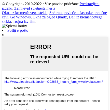
© Copyright - 2010-2022 : Vse pravice pridržane.
Predstavljeni
izdelki
,
Zemljevid spletnega mesta
Okna iz kremenčevega stekla
,
Srebrno prevlečene laserske pretočne
cevi
,
Ge Windows
,
Okna za ogled Quartz
,
Deli iz kremenčevega
stekla
,
Trojna izvrtina
,
Pošlji e-pošto
x