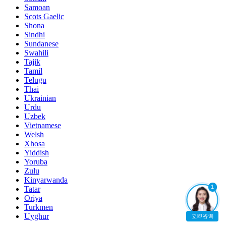
Samoan
Scots Gaelic
Shona
Sindhi
Sundanese
Swahili
Tajik
Tamil
Telugu
Thai
Ukrainian
Urdu
Uzbek
Vietnamese
Welsh
Xhosa
Yiddish
Yoruba
Zulu
Kinyarwanda
1
Tatar
Oriya
Turkmen
Uyghur
立即咨询