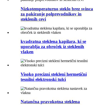
Nizkotemperaturno steklo brez svinca
za pakiranje polprevodnikov in
steklenih cevi
kvadratna steklena kapilara, ki se
uporablja za obroček iz steklenih
vlaken
Visoko precizni stekleni hermetični
tesnilni elektronski tulci
Natančna pravokotna steklena